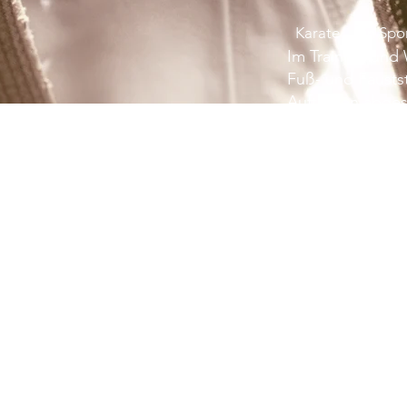
Karate – ein Spo
Im Training und
Fuß- und Faust
Auftreffen abge
dafür ist Selbstdi
Verantwortungs
gegenüber dem P
eine gute Körpe
Aufgrund seiner 
Anforderungen a
ist KARATE ideal
Anforderungen d
Karatekas traini
Schnelligkeit un
Entspannungste
Atemübungen un
steigert er seine