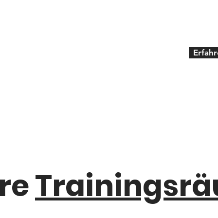
Konzentrationsfä
die eigene Kör
Erfahr
re
Trainingsr