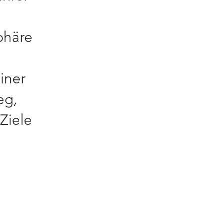
phäre
iner
eg,
Ziele