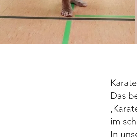
Karate
Das be
‚Karat
im sc
In uns