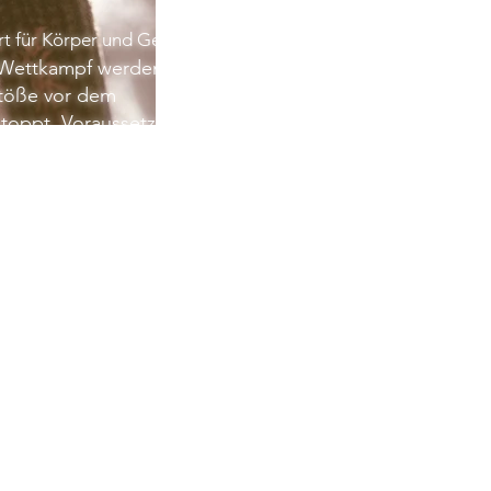
rt für Körper und Geist
 Wettkampf werden
stöße vor dem
stoppt. Voraussetzung
sziplin,
bewusstsein
artner und natürlich
rbeherrschung.
vielseitigen
n Körper und Geist
 als Ausgleich zu den
es Alltags: Die
eren Kraft, Ausdauer,
d Beweglichkeit. Mit
chniken,
d Meditation