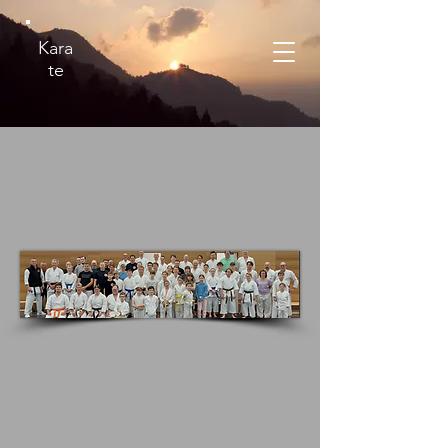
Kara
te